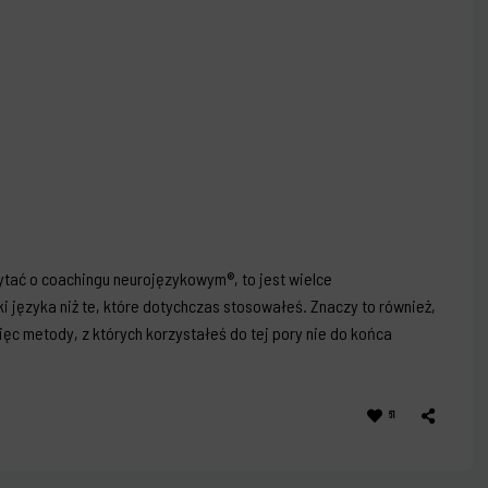
ytać o coachingu neurojęzykowym®, to jest wielce
 języka niż te, które dotychczas stosowałeś. Znaczy to również,
ięc metody, z których korzystałeś do tej pory nie do końca
61