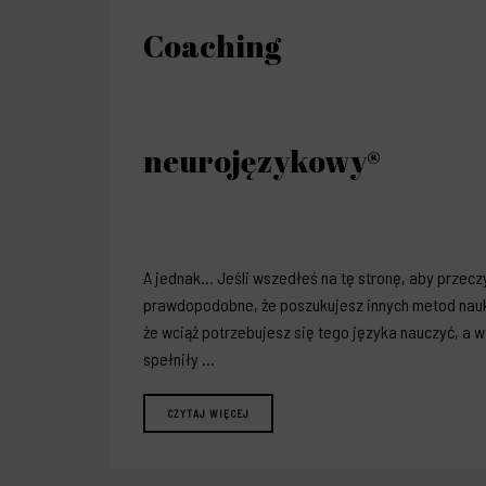
Coaching
neurojęzykowy®
A jednak… Jeśli wszedłeś na tę stronę, aby przecz
prawdopodobne, że poszukujesz innych metod nauki
że wciąż potrzebujesz się tego języka nauczyć, a w
spełniły …
CZYTAJ WIĘCEJ