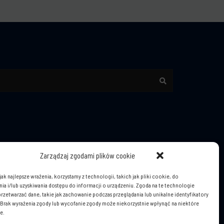
Search
Zarządzaj zgodami plików cookie
pl
ak najlepsze wrażenia, korzystamy z technologii, takich jak pliki cookie, do
a i/lub uzyskiwania dostępu do informacji o urządzeniu. Zgoda na te technologie
rzetwarzać dane, takie jak zachowanie podczas przeglądania lub unikalne identyfikatory
e. Brak wyrażenia zgody lub wycofanie zgody może niekorzystnie wpłynąć na niektóre
e.