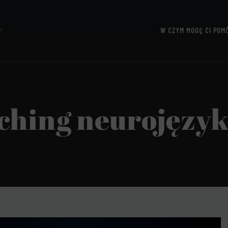
W CZYM MOGĘ CI POM
UTTERIDGE
ching neurojęzy