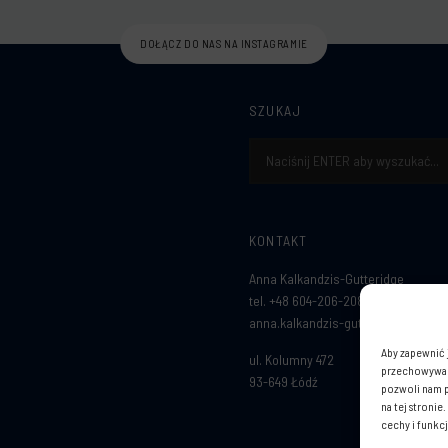
DOŁĄCZ DO NAS NA INSTAGRAMIE
SZUKAJ
Szukaj:
KONTAKT
Anna Kalkandzis-Gutteridge
tel. +48 604-206-208
anna.kalkandzis-gutteridge@a-k-g.
Aby zapewnić j
ul. Kolumny 472
przechowywani
93-649 Łódź
pozwoli nam p
na tej stroni
cechy i funkcj