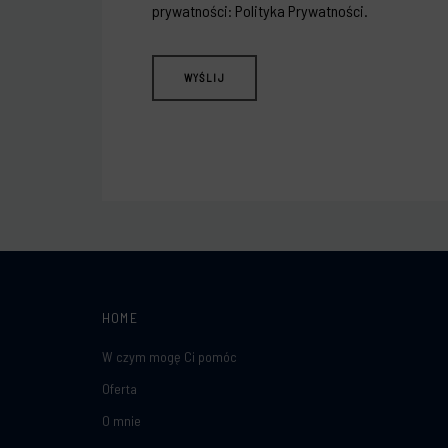
prywatności:
Polityka Prywatności
.
HOME
W czym mogę Ci pomóc
Oferta
O mnie