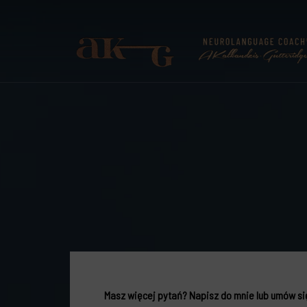
ANNA KALKANDZIS-G
Neurolanguage Coach®
Masz więcej pytań? Napisz do mnie lub umów się