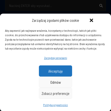
Szukaj:
Sear
Zarządzaj zgodami plików cookie
KONTAKT
Aby zapewnić jak najlepsze wrażenia, korzystamy z technologii, takich jak pliki
Anna Kalkandzis-Gutteridge
cookie, do przechowywania i/lub uzyskiwania dostępu do informacji o urządzeniu.
Zgoda na te technologie pozwoli nam przetwarzać dane, takie jak zachowanie
tel. +48 604-206-208
podczas przeglądania lub unikalne identyfikatory na tej stronie. Brak wyrażenia zgody
anna.kalkandzis-gutteridge@a-k-g.pl
lub wycofanie zgody może niekorzystnie wpłynąć na niektóre cechy i funkcje.
ul. Kolumny 472
Zarządzaj serwisami
93-649 Łódź
Akceptuję
Odmów
Zobacz preferencje
Polityka prywatności