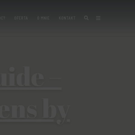
Search
ÓC?
OFERTA
O MNIE
KONTAKT
ide –
ens by