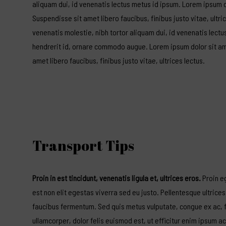
aliquam dui, id venenatis lectus metus id ipsum. Lorem ipsum d
Suspendisse sit amet libero faucibus, finibus justo vitae, ultri
venenatis molestie, nibh tortor aliquam dui, id venenatis lectu
hendrerit id, ornare commodo augue. Lorem ipsum dolor sit ame
amet libero faucibus, finibus justo vitae, ultrices lectus.
Transport Tips
Proin in est tincidunt, venenatis ligula et, ultrices eros.
Proin eg
est non elit egestas viverra sed eu justo. Pellentesque ultrices
faucibus fermentum. Sed quis metus vulputate, congue ex ac, fe
ullamcorper, dolor felis euismod est, ut efficitur enim ipsum 