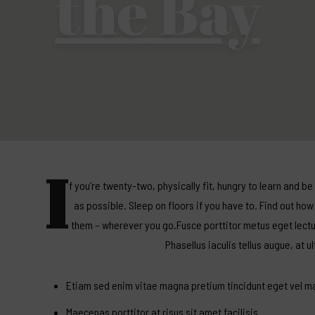
the Bay
I
f you’re twenty-two, physically fit, hungry to learn and be better, I urge you to travel – as far and as widely
as possible. Sleep on floors if you have to. Find out ho
them – wherever you go.Fusce porttitor metus eget lect
Phasellus iaculis tellus augue, at ul
Etiam sed enim vitae magna pretium tincidunt eget vel m
Maecenas porttitor at risus sit amet facilisis.