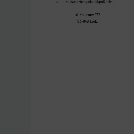
anna.kalkandzis-gutteridge@a-k-g.pl
ul. Kolumny 472
93-649 Łódź