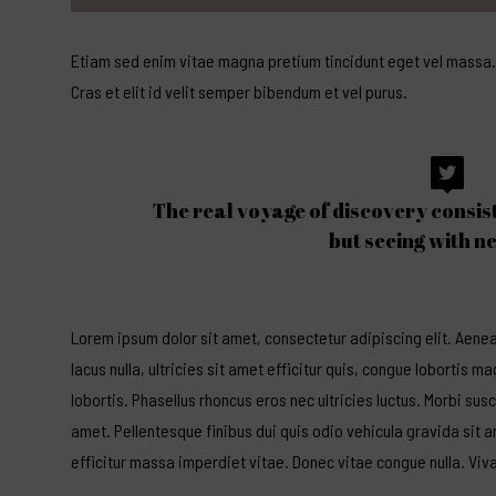
Etiam sed enim vitae magna pretium tincidunt eget vel massa. M
Cras et elit id velit semper bibendum et vel purus.
The real voyage of discovery consist
but seeing with n
Lorem ipsum dolor sit amet, consectetur adipiscing elit. Aenean 
lacus nulla, ultricies sit amet efficitur quis, congue lobortis m
lobortis. Phasellus rhoncus eros nec ultricies luctus. Morbi sus
amet. Pellentesque finibus dui quis odio vehicula gravida sit a
efficitur massa imperdiet vitae. Donec vitae congue nulla. Vi