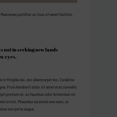
aecenas porttitor at risus sit amet facilisis.
s not in seeking new lands
ew eyes.
in fringilla dui, nec ullamcorper leo. Curabitur
agna. Proin
hendrerit dolor sit
amet erat convallis
cipit pretium mi, eu faucibus odio fermentum sit
met et nisi. Phasellus euismod sem nunc, ut
vamus non porta augue.