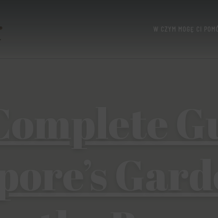
W CZYM MOGĘ CI POM
UTTERIDGE
Complete Gu
pore’s Gard