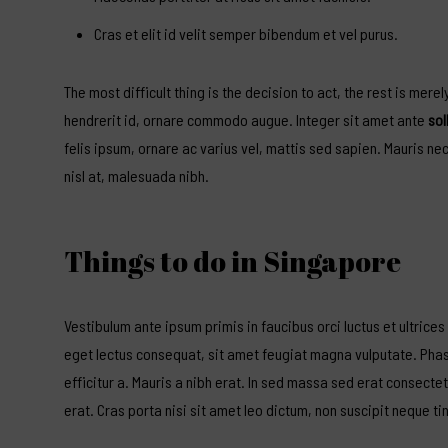
Cras et elit id velit semper bibendum et vel purus.
The most difficult thing is the
decision to act
, the rest is mere
hendrerit id, ornare commodo augue. Integer sit amet ante
sol
felis ipsum, ornare ac varius vel, mattis sed sapien. Mauris nec
nisl at, malesuada nibh.
Things to do in Singapore
Vestibulum ante ipsum primis in faucibus orci luctus et ultrice
eget lectus consequat, sit amet feugiat magna vulputate. Phasel
efficitur a. Mauris a nibh erat. In sed massa sed erat consectetu
erat. Cras porta nisi sit amet leo dictum, non suscipit neque tin