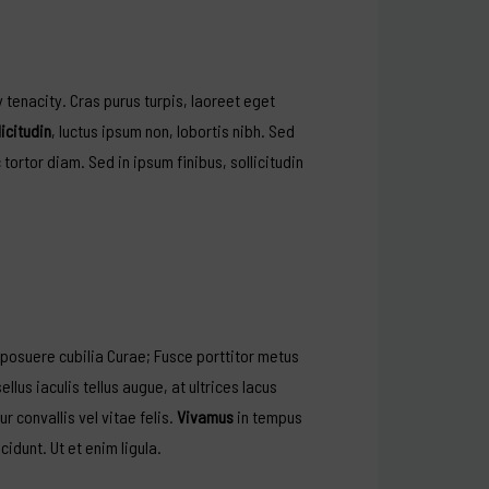
ly tenacity. Cras purus turpis, laoreet eget
licitudin
, luctus ipsum non, lobortis nibh. Sed
 tortor diam. Sed in ipsum finibus, sollicitudin
s posuere cubilia Curae; Fusce porttitor metus
lus iaculis tellus augue, at ultrices lacus
r convallis vel vitae felis.
Vivamus
in tempus
cidunt. Ut et enim ligula.