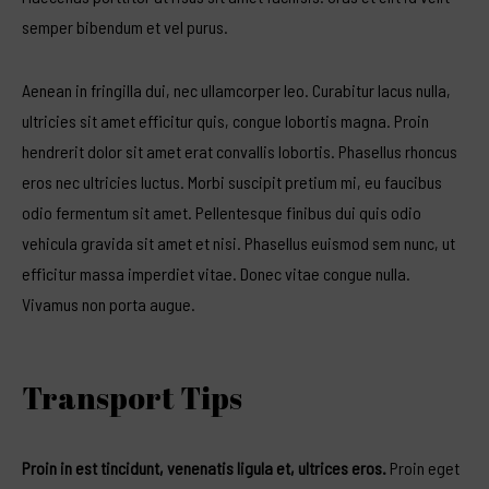
semper bibendum et vel purus.
Aenean in fringilla dui, nec ullamcorper leo. Curabitur lacus nulla,
ultricies sit amet efficitur quis, congue lobortis magna. Proin
hendrerit dolor sit
amet erat convallis lobortis. Phasellus rhoncus
eros nec ultricies luctus. Morbi suscipit pretium mi, eu faucibus
odio fermentum sit amet. Pellentesque finibus dui quis odio
vehicula gravida sit amet et nisi. Phasellus euismod sem nunc, ut
efficitur massa imperdiet vitae. Donec vitae congue nulla.
Vivamus non porta augue.
Transport Tips
Proin in est tincidunt, venenatis ligula et, ultrices eros.
Proin eget