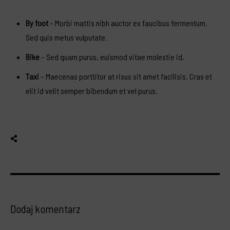
By foot
– Morbi mattis nibh auctor ex faucibus fermentum.
Sed quis metus vulputate.
Bike
– Sed quam purus, euismod vitae molestie id.
Taxi
– Maecenas porttitor at risus sit amet facilisis. Cras et
elit id velit semper bibendum et vel purus.
Dodaj komentarz