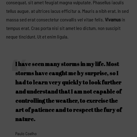
consequat, sit amet feugiat magna vulputate. Phasellus iaculis
tellus augue, at ultrices lacus efficitur a. Mauris a nibh erat. In sed
massa sed erat consectetur convallis vel vitae felis.
Vivamus
in
tempus erat. Cras porta nisi sit amet leo dictum, non suscipit
neque tincidunt. Ut et enim ligula.
I have seen many storms in my life. Most
storms have caught me by surprise, so I
had to learn very quickly to look further
and understand that I am not capable of
controlling the weather, to exercise the
art of patience and to respect the fury of
nature.
Paulo Coelho