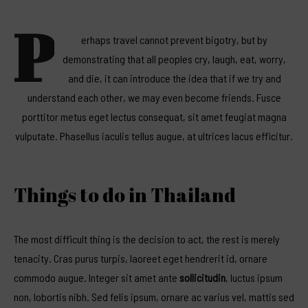
P
erhaps travel cannot prevent bigotry, but by
demonstrating that all peoples cry, laugh, eat, worry,
and die, it can introduce the idea that if we try and
understand each other, we may even become friends. Fusce
porttitor metus eget lectus consequat, sit amet feugiat magna
vulputate. Phasellus iaculis tellus augue, at ultrices lacus efficitur.
Things to do in Thailand
The most difficult thing is the
decision to act
, the rest is merely
tenacity. Cras purus turpis, laoreet eget hendrerit id, ornare
commodo augue. Integer sit amet ante
sollicitudin
, luctus ipsum
non, lobortis nibh. Sed felis ipsum, ornare ac varius vel, mattis sed