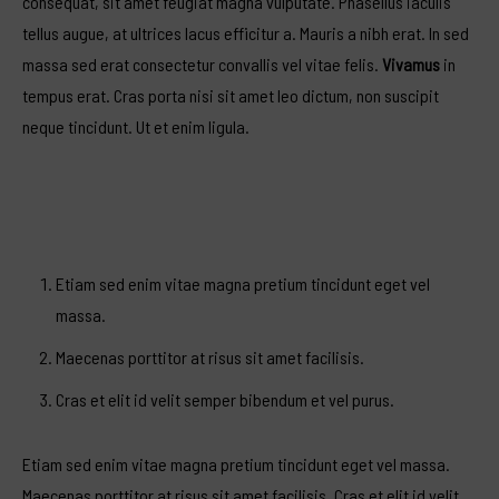
consequat, sit amet feugiat magna vulputate. Phasellus iaculis
tellus augue, at ultrices lacus efficitur a. Mauris a nibh erat. In sed
massa sed erat consectetur convallis vel vitae felis.
Vivamus
in
tempus erat. Cras porta nisi sit amet leo dictum, non suscipit
neque tincidunt. Ut et enim ligula.
Etiam sed enim vitae magna pretium tincidunt eget vel
massa.
Maecenas porttitor at risus sit amet facilisis.
Cras et elit id velit semper bibendum et vel purus.
Etiam sed enim vitae magna pretium tincidunt eget vel massa.
Maecenas porttitor at risus sit amet facilisis. Cras et elit id velit