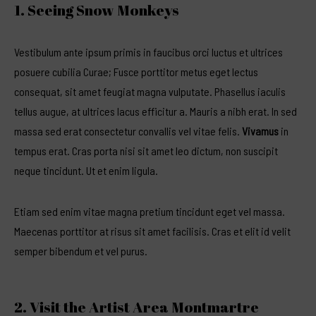
1. Seeing Snow Monkeys
Vestibulum ante ipsum primis in faucibus orci luctus et ultrices
posuere cubilia Curae; Fusce porttitor metus eget lectus
consequat, sit amet feugiat magna vulputate. Phasellus iaculis
tellus augue, at ultrices lacus efficitur a. Mauris a nibh erat. In sed
massa sed erat consectetur convallis vel vitae felis.
Vivamus
in
tempus erat. Cras porta nisi sit amet leo dictum, non suscipit
neque tincidunt. Ut et enim ligula.
Etiam sed enim vitae magna pretium tincidunt eget vel massa.
Maecenas porttitor at risus sit amet facilisis. Cras et elit id velit
semper bibendum et vel purus.
2. Visit the Artist Area Montmartre