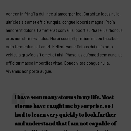
Aenean in fringilla dui, nec ullamcorper leo. Curabitur lacus nulla,
ultricies sit amet efficitur quis, congue lobortis magna. Proin
hendrerit dolor sit
amet erat convallis lobortis. Phasellus rhoncus
eros nec ultricies luctus. Morbi suscipit pretium mi, eu faucibus
odio fermentum sit amet. Pellentesque finibus dui quis odio
vehicula gravida sit amet et nisi. Phasellus euismod sem nunc, ut
efficitur massa imperdiet vitae. Donec vitae congue nulla.
Vivamus non porta augue.
I have seen many storms in my life. Most
storms have caught me by surprise, so I
had to learn very quickly to look further
and understand that I am not capable of