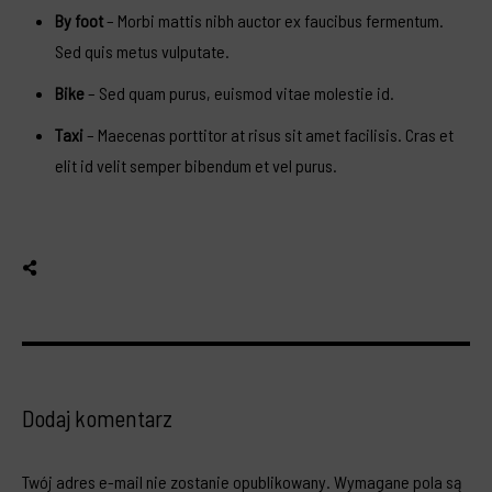
By foot
– Morbi mattis nibh auctor ex faucibus fermentum.
Sed quis metus vulputate.
Bike
– Sed quam purus, euismod vitae molestie id.
Taxi
– Maecenas porttitor at risus sit amet facilisis. Cras et
elit id velit semper bibendum et vel purus.
Dodaj komentarz
Twój adres e-mail nie zostanie opublikowany.
Wymagane pola są